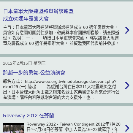
日本童軍大阪連盟將舉辦該連盟
成立60週年露營大會
›
主旨：日本童軍大阪連盟將舉辦該連盟成立 60 週年露營大會，
貴會如有意願組團前往參加，敬請與本會國際組聯繫，請查照辦
理。 說明： 一、 頃接日本童軍總會來函， 略以該會大阪連
盟為慶祝成立 60 週年將舉辦大會， 並擬邀我國代表前往參加。
...
2012年2月15日 星期三
跨越一步的勇氣-公益演講會
›
報名方式： http://www.ee.org.tw/modules/eguide/event.php?
eid=129 (一) 緣起 為感謝台灣在日本311大地震賑災之付
出，日本管理大師角田識之與知名登山家栗城史多將來台進行公
益演講。講座內容除感謝台灣的大力支援外，也...
Roverway 2012 在芬蘭
›
Roverway 2012 - Taiwan Contingent ‎2012年7月20
日～7月28日＠芬蘭 參加人員為16~22歲羅浮，年