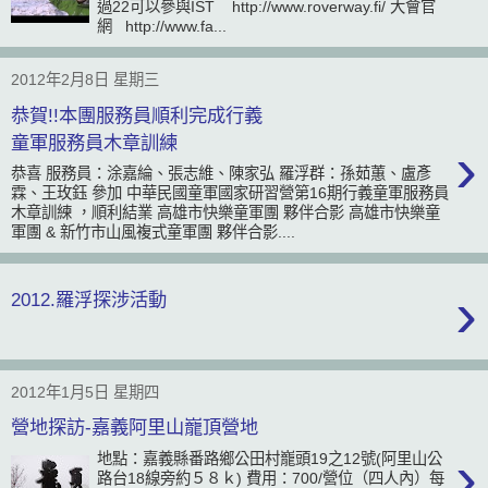
過22可以參與IST http://www.roverway.fi/ 大會官
網 http://www.fa...
2012年2月8日 星期三
恭賀!!本團服務員順利完成行義
童軍服務員木章訓練
›
恭喜 服務員：涂嘉綸、張志維、陳家弘 羅浮群：孫茹蕙、盧彥
霖、王玫鈺 參加 中華民國童軍國家研習營第16期行義童軍服務員
木章訓練 ，順利結業 高雄市快樂童軍團 夥伴合影 高雄市快樂童
軍團 & 新竹市山風複式童軍團 夥伴合影....
›
2012.羅浮探涉活動
2012年1月5日 星期四
營地探訪-嘉義阿里山巃頂營地
›
地點：嘉義縣番路鄉公田村巃頭19之12號(阿里山公
路台18線旁約５８ｋ) 費用：700/營位（四人內）每